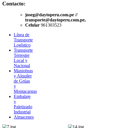
Contacto:
joseg@daytoperu.com.pe //
transporte@daytoperu.com.pe,
Celular
961303523
Línea de
Transporte
Logístico
Transporte
Terrestre
Local y
Nacional
Maniobras
y Alquiler
de Grúas
y
Montacargas
Embalaje
y
Paletizado
Industrial
Almacenes